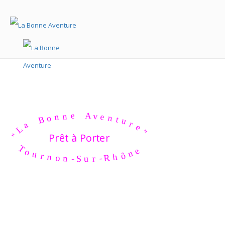
A
e
v
n
e
n
n
o
t
B
u
r
a
e
L
"
Prêt à Porter
"
T
e
o
n
u
ô
r
n
h
o
R
n
-
-
r
S
u